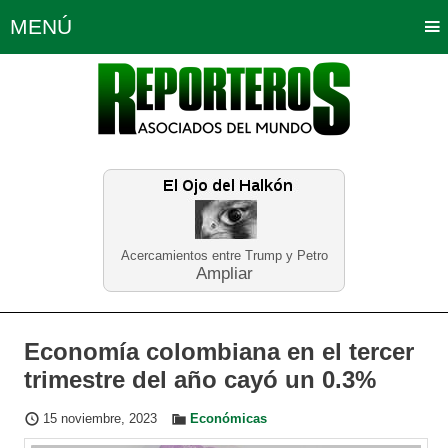
MENÚ
Portada
Política
Opinión
Bogotá
Internacionales
Planeta Tierra
Deportes
Económicas
Regiones
Judiciales
Tecnología
Salud
Turismo
Educación
Neira
Acercamientos entre Trump y Petro
Ampliar
Economía colombiana en el tercer
trimestre del año cayó un 0.3%
15 noviembre, 2023
Económicas