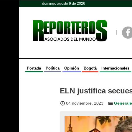
domingo agosto 9 de 2026
Opinión
Política
Deportes
Face
Portada
Política
Opinión
Bogotá
Internacionales
ELN justifica secue
04 noviembre, 2023
General