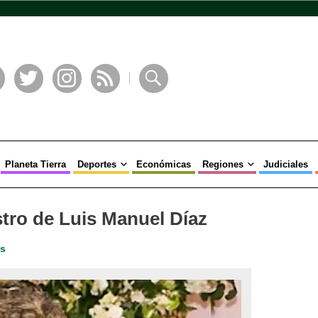
book
Twitter
Instagram
RSS
Buscar
Planeta Tierra
Deportes
Económicas
Regiones
Judiciales
stro de Luis Manuel Díaz
es