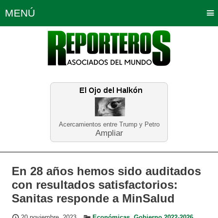
MENÚ
Portada
Política
Opinión
Bogotá
Internacionales
Planeta Tierra
Deportes
Económicas
Regiones
Judiciales
Tecnología
Salud
Turismo
Educación
Neira
Acercamientos entre Trump y Petro
Ampliar
En 28 años hemos sido auditados
con resultados satisfactorios:
Sanitas responde a MinSalud
20 noviembre, 2023
Económicas
,
Gobierno 2022-2026
,