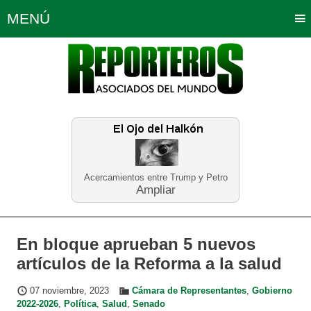
MENÚ
Portada
Política
Opinión
Bogotá
Internacionales
Planeta Tierra
Deportes
Económicas
Regiones
Judiciales
Tecnología
Salud
Turismo
Educación
Neira
Acercamientos entre Trump y Petro
Ampliar
En bloque aprueban 5 nuevos
artículos de la Reforma a la salud
07 noviembre, 2023
Cámara de Representantes
,
Gobierno
2022-2026
,
Política
,
Salud
,
Senado