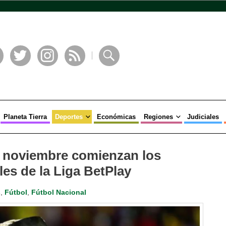
book
Twitter
Instagram
RSS
Buscar
Planeta Tierra
Deportes
Económicas
Regiones
Judiciales
 noviembre comienzan los
les de la Liga BetPlay
s
,
Fútbol
,
Fútbol Nacional