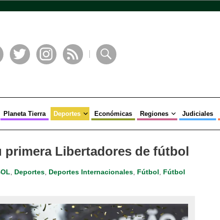
book
Twitter
Instagram
RSS
Buscar
Planeta Tierra
Deportes
Económicas
Regiones
Judiciales
primera Libertadores de fútbol
BOL
,
Deportes
,
Deportes Internacionales
,
Fútbol
,
Fútbol