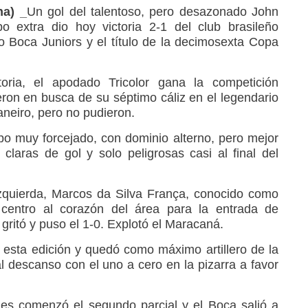
na) _
Un gol del talentoso, pero desazonado John
 extra dio hoy victoria 2-1 del club brasileño
o Boca Juniors y el título de la decimosexta Copa
oria, el apodado Tricolor gana la competición
eron en busca de su séptimo cáliz en el legendario
neiro, pero no pudieron.
mpo muy forcejado, con dominio alterno, pero mejor
s claras de gol y solo peligrosas casi al final del
izquierda, Marcos da Silva França, conocido como
centro al corazón del área para la entrada de
ritó y puso el 1-0. Explotó el Maracaná.
 esta edición y quedó como máximo artillero de la
 descanso con el uno a cero en la pizarra a favor
nes comenzó el segundo parcial y el Boca salió a