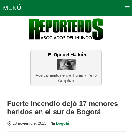
MENÚ
Portada
Política
Opinión
Bogotá
Internacionales
Planeta Tierra
Deportes
Económicas
Regiones
Judiciales
Tecnología
Salud
Turismo
Educación
Neira
Acercamientos entre Trump y Petro
Ampliar
Fuerte incendio dejó 17 menores
heridos en el sur de Bogotá
10 noviembre, 2023
Bogotá