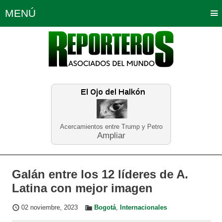
MENÚ
Portada
Política
Opinión
Bogotá
Internacionales
Planeta Tierra
Deportes
Económicas
Regiones
Judiciales
Tecnología
Salud
Turismo
Educación
Neira
Acercamientos entre Trump y Petro
Ampliar
Galán entre los 12 líderes de A.
Latina con mejor imagen
02 noviembre, 2023
Bogotá
,
Internacionales