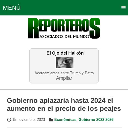
MENÚ
Portada
Política
Opinión
Bogotá
Internacionales
Planeta Tierra
Deportes
Económicas
Regiones
Judiciales
Tecnología
Salud
Turismo
Educación
Neira
Acercamientos entre Trump y Petro
Ampliar
Gobierno aplazaría hasta 2024 el
aumento en el precio de los peajes
15 noviembre, 2023
Económicas
,
Gobierno 2022-2026