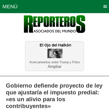
MENÚ
Portada
Política
Opinión
Bogotá
Internacionales
Planeta Tierra
Deportes
Económicas
Regiones
Judiciales
Tecnología
Salud
Turismo
Educación
Neira
Acercamientos entre Trump y Petro
Ampliar
Gobierno defiende proyecto de ley
que ajustaría el impuesto predial:
«es un alivio para los
contribuyentes»