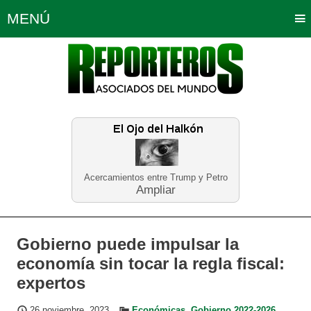
MENÚ
Portada
Política
Opinión
Bogotá
Internacionales
Planeta Tierra
Deportes
Económicas
Regiones
Judiciales
Tecnología
Salud
Turismo
Educación
Neira
Acercamientos entre Trump y Petro
Ampliar
Gobierno puede impulsar la
economía sin tocar la regla fiscal:
expertos
26 noviembre, 2023
Económicas
,
Gobierno 2022-2026