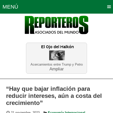
MENÚ
Portada
Política
Opinión
Bogotá
Internacionales
Planeta Tierra
Deportes
Económicas
Regiones
Judiciales
Tecnología
Salud
Turismo
Educación
Neira
Acercamientos entre Trump y Petro
Ampliar
“Hay que bajar inflación para
reducir intereses, aún a costa del
crecimiento”
21 noviembre, 2023
Economía Internacional
,