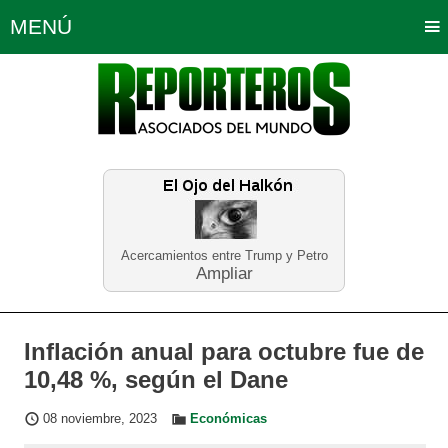
MENÚ
Portada
Política
Opinión
Bogotá
Internacionales
Planeta Tierra
Deportes
Económicas
Regiones
Judiciales
Tecnología
Salud
Turismo
Educación
Neira
Acercamientos entre Trump y Petro
Ampliar
Inflación anual para octubre fue de
10,48 %, según el Dane
08 noviembre, 2023
Económicas