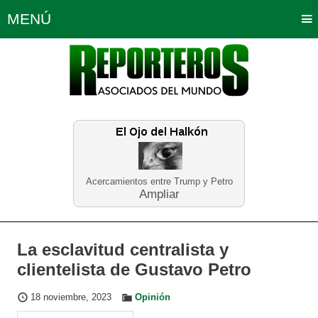
MENÚ
Portada
Política
Opinión
Bogotá
Internacionales
Planeta Tierra
Deportes
Económicas
Regiones
Judiciales
Tecnología
Salud
Turismo
Educación
Neira
Acercamientos entre Trump y Petro
Ampliar
La esclavitud centralista y
clientelista de Gustavo Petro
18 noviembre, 2023
Opinión