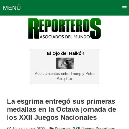
MENÚ
Portada
Política
Opinión
Bogotá
Internacionales
Planeta Tierra
Deportes
Económicas
Regiones
Judiciales
Tecnología
Salud
Turismo
Educación
Neira
Acercamientos entre Trump y Petro
Ampliar
La esgrima entregó sus primeras
medallas en la Octava jornada de
los XXII Juegos Nacionales
19 noviembre, 2023
Deportes
,
XXII Juegos Deportivos