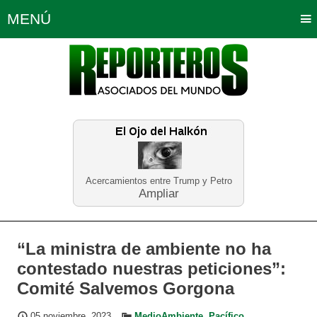
MENÚ
Portada
Política
Opinión
Bogotá
Internacionales
Planeta Tierra
Deportes
Económicas
Regiones
Judiciales
Tecnología
Salud
Turismo
Educación
Neira
Acercamientos entre Trump y Petro
Ampliar
“La ministra de ambiente no ha
contestado nuestras peticiones”:
Comité Salvemos Gorgona
05 noviembre, 2023
MedioAmbiente
,
Pacífico