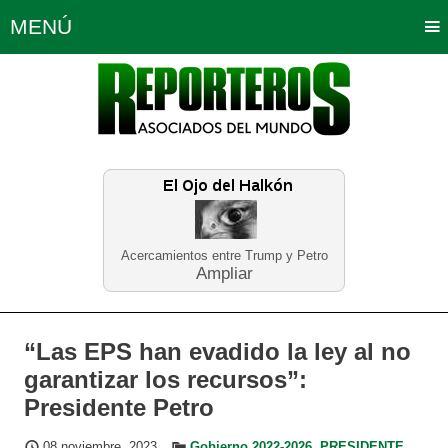
MENÚ
Portada
Política
Opinión
Bogotá
Internacionales
Planeta Tierra
Deportes
Económicas
Regiones
Judiciales
Tecnología
Salud
Turismo
Educación
Neira
Acercamientos entre Trump y Petro
Ampliar
“Las EPS han evadido la ley al no
garantizar los recursos”:
Presidente Petro
08 noviembre, 2023
Gobierno 2022-2026
,
PRESIDENTE
,