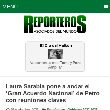
MENÚ
Portada
Política
Opinión
Bogotá
Internacionales
Planeta Tierra
Deportes
Económicas
Regiones
Judiciales
Tecnología
Salud
Turismo
Educación
Neira
Acercamientos entre Trump y Petro
Ampliar
Laura Sarabia pone a andar el
‘Gran Acuerdo Nacional’ de Petro
con reuniones claves
29 noviembre, 2023
Económicas
,
Gobierno 2022-2026