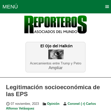
MENÚ
Portada
Política
Opinión
Bogotá
Internacionales
Planeta Tierra
Deportes
Económicas
Regiones
Judiciales
Tecnología
Salud
Turismo
Educación
Neira
Acercamientos entre Trump y Petro
Ampliar
Legitimación socioeconómica de
las EPS
07 noviembre, 2023
Opinión
Coronel ( r) Carlos
Alfonso Velásquez