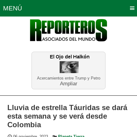
MENÚ
Portada
Política
Opinión
Bogotá
Internacionales
Planeta Tierra
Deportes
Económicas
Regiones
Judiciales
Tecnología
Salud
Turismo
Educación
Neira
Acercamientos entre Trump y Petro
Ampliar
Lluvia de estrella Táuridas se dará
esta semana y se verá desde
Colombia
06 noviembre, 2023
Planeta Tierra