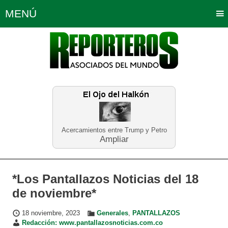
MENÚ
Portada
Política
Opinión
Bogotá
Internacionales
Planeta Tierra
Deportes
Económicas
Regiones
Judiciales
Tecnología
Salud
Turismo
Educación
Neira
Acercamientos entre Trump y Petro
Ampliar
*Los Pantallazos Noticias del 18
de noviembre*
18 noviembre, 2023
Generales
,
PANTALLAZOS
Redacción: www.pantallazosnoticias.com.co