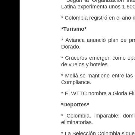
Latina experimenta unos 1.60
* Colombia registró en el año 
*Turismo*
* Avianca anunció plan de pro
Dorado.
* Cruceros emergen como opci
de vuelos y hoteles.
* Meliá se mantiene entre las
Compliance.
* El WTTC nombra a Gloria Flu
*Deportes*
* Colombia, imparable: dom
eliminatorias.
* La Selección Colombia sigue 