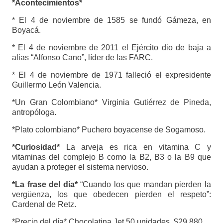
*Acontecimientos*
* El 4 de noviembre de 1585 se fundó Gámeza, en
Boyacá.
* El 4 de noviembre de 2011 el Ejército dio de baja a
alias “Alfonso Cano”, líder de las FARC.
* El 4 de noviembre de 1971 falleció el expresidente
Guillermo León Valencia.
*Un Gran Colombiano* Virginia Gutiérrez de Pineda,
antropóloga.
*Plato colombiano* Puchero boyacense de Sogamoso.
*Curiosidad*
La arveja es rica en vitamina C y
vitaminas del complejo B como la B2, B3 o la B9 que
ayudan a proteger el sistema nervioso.
*La frase del día*
“Cuando los que mandan pierden la
vergüenza, los que obedecen pierden el respeto”:
Cardenal de Retz.
*Precio del día* Chocolatina Jet 50 unidades. $29.880.