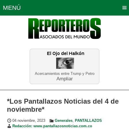
MENÚ
Portada
Política
Opinión
Bogotá
Internacionales
Planeta Tierra
Deportes
Económicas
Regiones
Judiciales
Tecnología
Salud
Turismo
Educación
Neira
Acercamientos entre Trump y Petro
Ampliar
*Los Pantallazos Noticias del 4 de
noviembre*
04 noviembre, 2023
Generales
,
PANTALLAZOS
Redacción: www.pantallazosnoticias.com.co