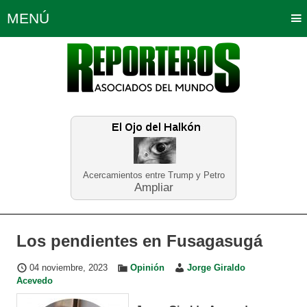
MENÚ
Portada
Política
Opinión
Bogotá
Internacionales
Planeta Tierra
Deportes
Económicas
Regiones
Judiciales
Tecnología
Salud
Turismo
Educación
Neira
Acercamientos entre Trump y Petro
Ampliar
Los pendientes en Fusagasugá
04 noviembre, 2023
Opinión
Jorge Giraldo
Acevedo