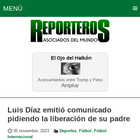
MENÚ
Portada
Política
Opinión
Bogotá
Internacionales
Planeta Tierra
Deportes
Económicas
Regiones
Judiciales
Tecnología
Salud
Turismo
Educación
Neira
Acercamientos entre Trump y Petro
Ampliar
Luis Díaz emitió comunicado
pidiendo la liberación de su padre
05 noviembre, 2023
Deportes
,
Fútbol
,
Fútbol
Internacional