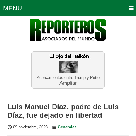
MENÚ
Portada
Política
Opinión
Bogotá
Internacionales
Planeta Tierra
Deportes
Económicas
Regiones
Judiciales
Tecnología
Salud
Turismo
Educación
Neira
Acercamientos entre Trump y Petro
Ampliar
Luis Manuel Díaz, padre de Luis
Díaz, fue dejado en libertad
09 noviembre, 2023
Generales