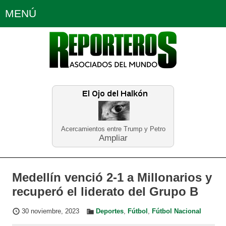
MENÚ
Portada
Política
Opinión
Bogotá
Internacionales
Planeta Tierra
Deportes
Económicas
Regiones
Judiciales
Tecnología
Salud
Turismo
Educación
Neira
Acercamientos entre Trump y Petro
Ampliar
Medellín venció 2-1 a Millonarios y
recuperó el liderato del Grupo B
30 noviembre, 2023
Deportes
,
Fútbol
,
Fútbol Nacional