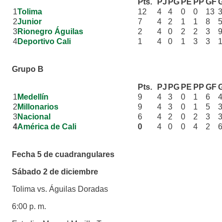
Pts.
PJ
PG
PE
PP
GF
1
Tolima
12
4
4
0
0
13
2
Junior
7
4
2
1
1
8
3
Rionegro Águilas
2
4
0
2
2
3
4
Deportivo Cali
1
4
0
1
3
3
Grupo B
Pts.
PJ
PG
PE
PP
GF
1
Medellín
9
4
3
0
1
6
2
Millonarios
9
4
3
0
1
5
3
Nacional
6
4
2
0
2
3
4
América de Cali
0
4
0
0
4
2
Fecha 5 de cuadrangulares
Sábado 2 de diciembre
Tolima vs. Águilas Doradas
6:00 p. m.