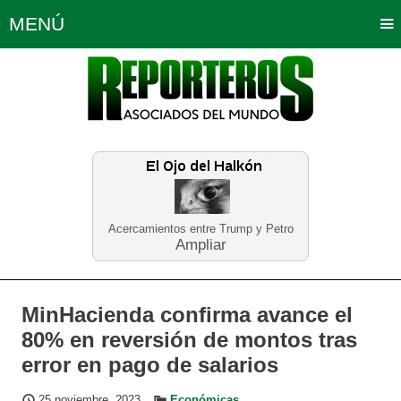
MENÚ
Portada
Política
Opinión
Bogotá
Internacionales
Planeta Tierra
Deportes
Económicas
Regiones
Judiciales
Tecnología
Salud
Turismo
Educación
Neira
Acercamientos entre Trump y Petro
Ampliar
MinHacienda confirma avance el
80% en reversión de montos tras
error en pago de salarios
25 noviembre, 2023
Económicas