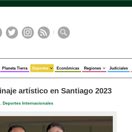
book
Twitter
Instagram
RSS
Buscar
Planeta Tierra
Deportes
Económicas
Regiones
Judiciales
naje artístico en Santiago 2023
s
,
Deportes Internacionales