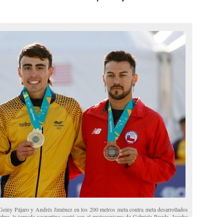
 Geiny Pájaro y Andrés Jiménez en los 200 metros meta contra meta desarrollados
bre, la jornada vespertina contó con el protagonismo de Gabriela Rueda, Jacobo