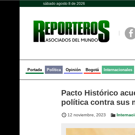
sábado agosto 8 de 2026
Opinión
Política
Deportes
Face
Portada
Política
Opinión
Bogotá
Internacionales
Pacto Histórico acu
política contra sus
12 noviembre, 2023
Internac