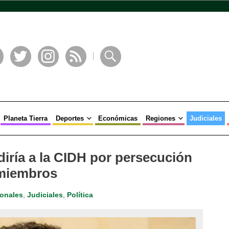
book
Twitter
Instagram
RSS
Buscar
Planeta Tierra
Deportes
Económicas
Regiones
Judiciales
diría a la CIDH por persecución
 miembros
ionales
,
Judiciales
,
Política