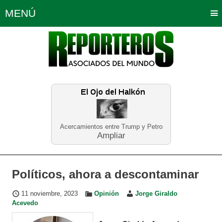
MENÚ
Portada
Política
Opinión
Bogotá
Internacionales
Planeta Tierra
Deportes
Económicas
Regiones
Judiciales
Tecnología
Salud
Turismo
Educación
Neira
Acercamientos entre Trump y Petro
Ampliar
Políticos, ahora a descontaminar
11 noviembre, 2023
Opinión
Jorge Giraldo
Acevedo