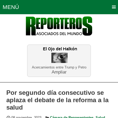
MENÚ
Portada
Política
Opinión
Bogotá
Internacionales
Planeta Tierra
Deportes
Económicas
Regiones
Judiciales
Tecnología
Salud
Turismo
Educación
Neira
Acercamientos entre Trump y Petro
Ampliar
Por segundo día consecutivo se
aplaza el debate de la reforma a la
salud
08 noviembre, 2023
Cámara de Representantes
,
Salud