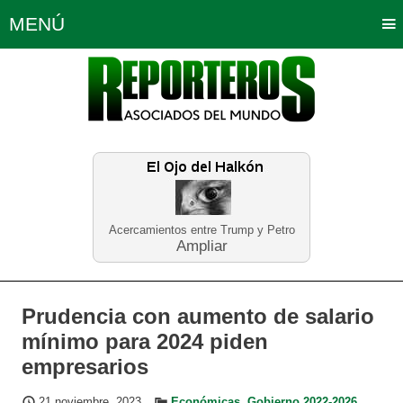
MENÚ
Portada
Política
Opinión
Bogotá
Internacionales
Planeta Tierra
Deportes
Económicas
Regiones
Judiciales
Tecnología
Salud
Turismo
Educación
Neira
Acercamientos entre Trump y Petro
Ampliar
Prudencia con aumento de salario
mínimo para 2024 piden
empresarios
21 noviembre, 2023
Económicas
,
Gobierno 2022-2026