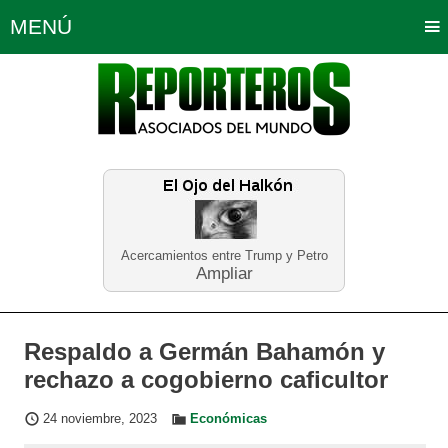
MENÚ
Portada
Política
Opinión
Bogotá
Internacionales
Planeta Tierra
Deportes
Económicas
Regiones
Judiciales
Tecnología
Salud
Turismo
Educación
Neira
Acercamientos entre Trump y Petro
Ampliar
Respaldo a Germán Bahamón y
rechazo a cogobierno caficultor
24 noviembre, 2023
Económicas