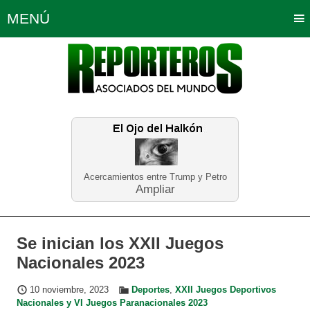
MENÚ
Portada
Política
Opinión
Bogotá
Internacionales
Planeta Tierra
Deportes
Económicas
Regiones
Judiciales
Tecnología
Salud
Turismo
Educación
Neira
Acercamientos entre Trump y Petro
Ampliar
Se inician los XXII Juegos
Nacionales 2023
10 noviembre, 2023
Deportes
,
XXII Juegos Deportivos
Nacionales y VI Juegos Paranacionales 2023