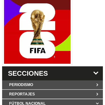
SECCIONES
PERIODISMO
REPORTAJES
JUN 6 2026
Los Periodist@s
El silencio del poder. Hay otro mártir de la
FÚTBOL NACIONAL