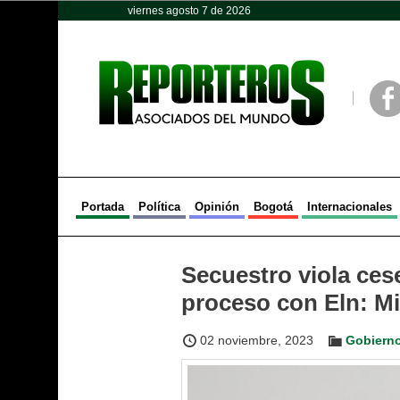
viernes agosto 7 de 2026
Opinión
Política
Deportes
Face
Portada
Política
Opinión
Bogotá
Internacionales
Secuestro viola cese
proceso con Eln: Mi
02 noviembre, 2023
Gobierno