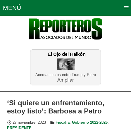
MENÚ
Portada
Política
Opinión
Bogotá
Internacionales
Planeta Tierra
Deportes
Económicas
Regiones
Judiciales
Tecnología
Salud
Turismo
Educación
Neira
Acercamientos entre Trump y Petro
Ampliar
‘Si quiere un enfrentamiento,
estoy listo’: Barbosa a Petro
27 noviembre, 2023
Fiscalia
,
Gobierno 2022-2026
,
PRESIDENTE