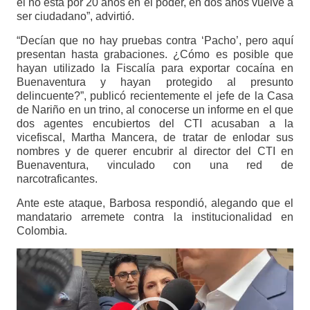
él no está por 20 años en el poder, en dos años vuelve a
ser ciudadano”, advirtió.
“Decían que no hay pruebas contra ‘Pacho’, pero aquí
presentan hasta grabaciones. ¿Cómo es posible que
hayan utilizado la Fiscalía para exportar cocaína en
Buenaventura y hayan protegido al presunto
delincuente?”, publicó recientemente el jefe de la Casa
de Nariño en un trino, al conocerse un informe en el que
dos agentes encubiertos del CTI acusaban a la
vicefiscal, Martha Mancera, de tratar de enlodar sus
nombres y de querer encubrir al director del CTI en
Buenaventura, vinculado con una red de
narcotraficantes.
Ante este ataque, Barbosa respondió, alegando que el
mandatario arremete contra la institucionalidad en
Colombia.
Reproductor
de
vídeo