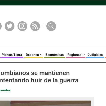
book
Twitter
Instagram
RSS
Buscar
Planeta Tierra
Deportes
Económicas
Regiones
Judiciales
lombianos se mantienen
ntentando huir de la guerra
ionales