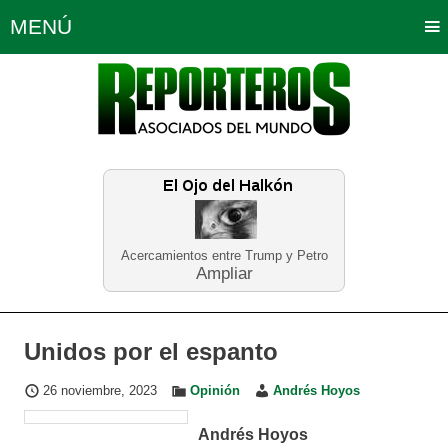
MENÚ
Portada
Política
Opinión
Bogotá
Internacionales
Planeta Tierra
Deportes
Económicas
Regiones
Judiciales
Tecnología
Salud
Turismo
Educación
Neira
Acercamientos entre Trump y Petro
Ampliar
Unidos por el espanto
26 noviembre, 2023
Opinión
Andrés Hoyos
Andrés Hoyos