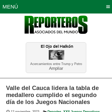
MENÚ
Portada
Política
Opinión
Bogotá
Internacionales
Planeta Tierra
Deportes
Económicas
Regiones
Judiciales
Tecnología
Salud
Turismo
Educación
Neira
Acercamientos entre Trump y Petro
Ampliar
Valle del Cauca lidera la tabla de
medallero cumplido el segundo
día de los Juegos Nacionales
12 noviembre, 2023
Deportes
,
XXII Juegos Deportivos