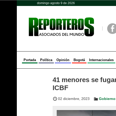
domingo agosto 9 de 2026
Opinión
Política
Deportes
Face
Portada
Política
Opinión
Bogotá
Internacionales
41 menores se fugar
ICBF
02 diciembre, 2023
Gobierno