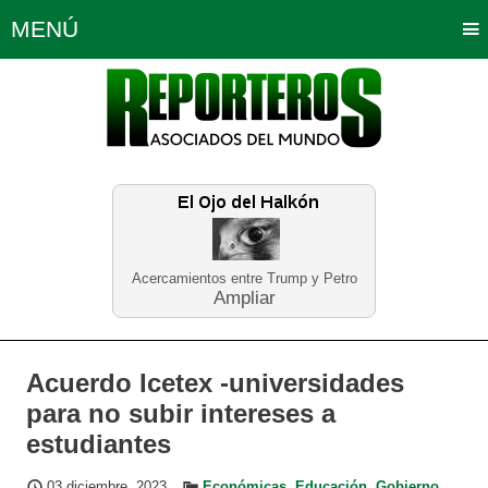
MENÚ
Portada
Política
Opinión
Bogotá
Internacionales
Planeta Tierra
Deportes
Económicas
Regiones
Judiciales
Tecnología
Salud
Turismo
Educación
Neira
Acercamientos entre Trump y Petro
Ampliar
Acuerdo Icetex -universidades
para no subir intereses a
estudiantes
03 diciembre, 2023
Económicas
,
Educación
,
Gobierno