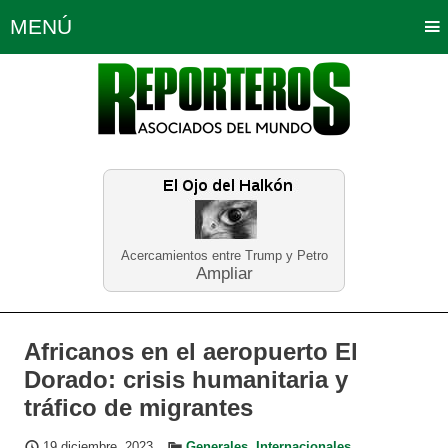
MENÚ
Portada
Política
Opinión
Bogotá
Internacionales
Planeta Tierra
Deportes
Económicas
Regiones
Judiciales
Tecnología
Salud
Turismo
Educación
Neira
Acercamientos entre Trump y Petro
Ampliar
Africanos en el aeropuerto El
Dorado: crisis humanitaria y
tráfico de migrantes
19 diciembre, 2023
Generales
,
Internacionales