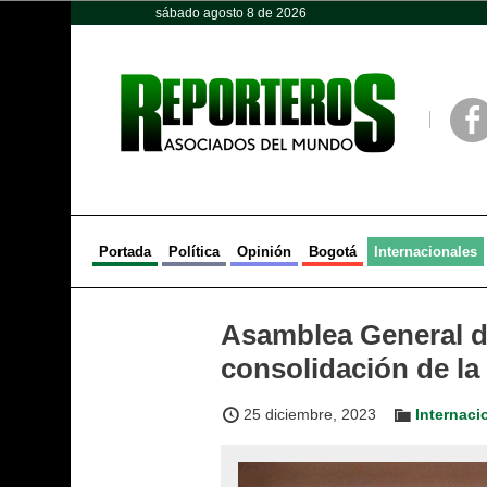
sábado agosto 8 de 2026
Opinión
Política
Deportes
Face
Portada
Política
Opinión
Bogotá
Internacionales
Asamblea General 
consolidación de la
25 diciembre, 2023
Internaci