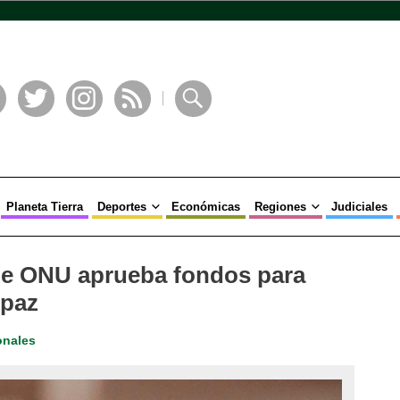
book
Twitter
Instagram
RSS
Buscar
Planeta Tierra
Deportes
Económicas
Regiones
Judiciales
de ONU aprueba fondos para
 paz
onales