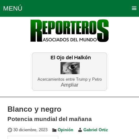
MENÚ
Portada
Política
Opinión
Bogotá
Internacionales
Planeta Tierra
Deportes
Económicas
Regiones
Judiciales
Tecnología
Salud
Turismo
Educación
Neira
Acercamientos entre Trump y Petro
Ampliar
Blanco y negro
Potencia mundial del mañana
30 diciembre, 2023
Opinión
Gabriel Ortiz