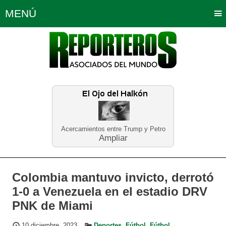
MENÚ
Portada
Política
Opinión
Bogotá
Internacionales
Planeta Tierra
Deportes
Económicas
Regiones
Judiciales
Tecnología
Salud
Turismo
Educación
Neira
Acercamientos entre Trump y Petro
Ampliar
Colombia mantuvo invicto, derrotó
1-0 a Venezuela en el estadio DRV
PNK de Miami
10 diciembre, 2023
Deportes
,
Fútbol
,
Fútbol