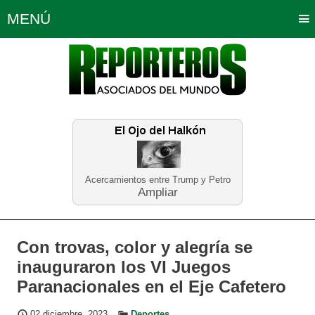
MENÚ
Portada
Política
Opinión
Bogotá
Internacionales
Planeta Tierra
Deportes
Económicas
Regiones
Judiciales
Tecnología
Salud
Turismo
Educación
Neira
Acercamientos entre Trump y Petro
Ampliar
Con trovas, color y alegría se
inauguraron los VI Juegos
Paranacionales en el Eje Cafetero
02 diciembre, 2023
Deportes