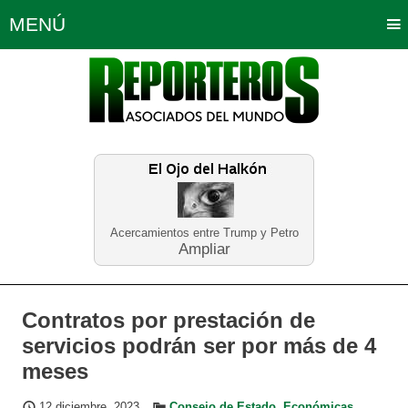
MENÚ
Portada
Política
Opinión
Bogotá
Internacionales
Planeta Tierra
Deportes
Económicas
Regiones
Judiciales
Tecnología
Salud
Turismo
Educación
Neira
Acercamientos entre Trump y Petro
Ampliar
Contratos por prestación de
servicios podrán ser por más de 4
meses
12 diciembre, 2023
Consejo de Estado
,
Económicas
,