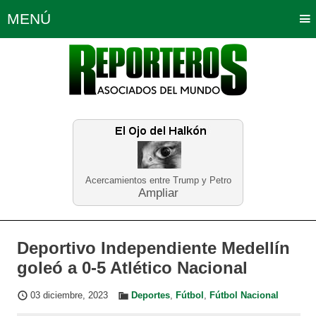
MENÚ
Portada
Política
Opinión
Bogotá
Internacionales
Planeta Tierra
Deportes
Económicas
Regiones
Judiciales
Tecnología
Salud
Turismo
Educación
Neira
Acercamientos entre Trump y Petro
Ampliar
Deportivo Independiente Medellín
goleó a 0-5 Atlético Nacional
03 diciembre, 2023
Deportes
,
Fútbol
,
Fútbol Nacional