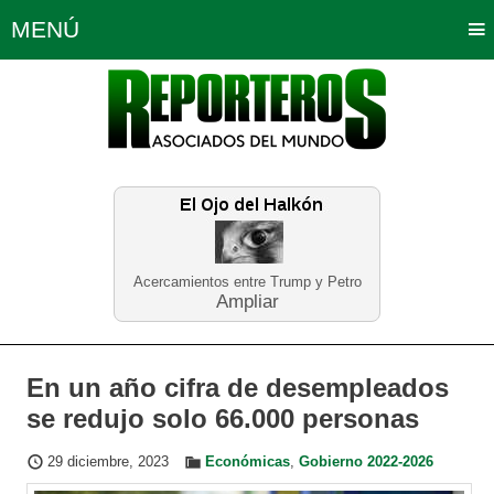
MENÚ
Portada
Política
Opinión
Bogotá
Internacionales
Planeta Tierra
Deportes
Económicas
Regiones
Judiciales
Tecnología
Salud
Turismo
Educación
Neira
Acercamientos entre Trump y Petro
Ampliar
En un año cifra de desempleados
se redujo solo 66.000 personas
29 diciembre, 2023
Económicas
,
Gobierno 2022-2026